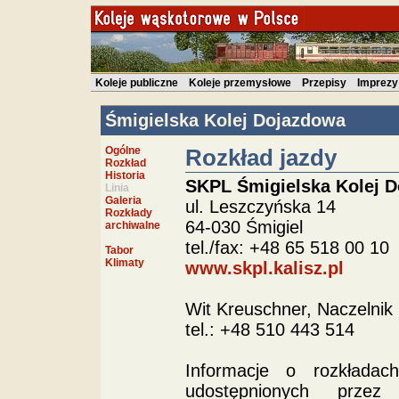
Koleje publiczne
Koleje przemysłowe
Przepisy
Imprezy
Śmigielska Kolej Dojazdowa
Ogólne
Rozkład jazdy
Rozkład
Historia
SKPL Śmigielska Kolej 
Linia
Galeria
ul. Leszczyńska 14
Rozkłady
64-030 Śmigiel
archiwalne
tel./fax: +48 65 518 00 10
Tabor
Klimaty
www.skpl.kalisz.pl
Wit Kreuschner, Naczelni
tel.: +48 510 443 514
Informacje o rozkłada
udostępnionych przez