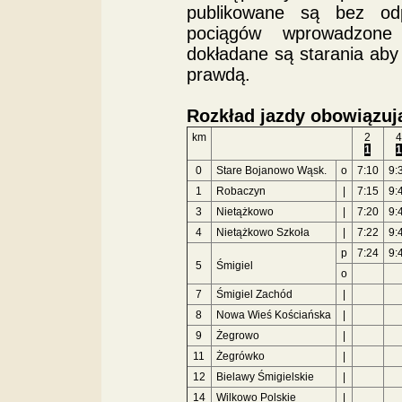
publikowane są bez od
pociągów wprowadzone 
dokładane są starania aby
prawdą.
Rozkład jazdy obowiązują
km
2
4
1
1
0
Stare Bojanowo Wąsk.
o
7:10
9:
1
Robaczyn
|
7:15
9:
3
Nietążkowo
|
7:20
9:
4
Nietążkowo Szkoła
|
7:22
9:
p
7:24
9:
5
Śmigiel
o
7
Śmigiel Zachód
|
8
Nowa Wieś Kościańska
|
9
Żegrowo
|
11
Żegrówko
|
12
Bielawy Śmigielskie
|
14
Wilkowo Polskie
|