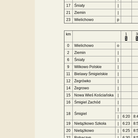
17
Śniaty
|
21
Ziemin
|
23
Wielichowo
p
km
1
3
1
1
0
Wielichowo
o
2
Ziemin
|
6
Śniaty
|
9
Wilkowo Polskie
|
11
Bielawy Śmigielskie
|
12
Żegrówko
|
14
Żegrowo
|
15
Nowa Wieś Kościańska
|
16
Śmigiel Zachód
|
|
18
Śmigiel
|
6:20
8:
19
Nietążkowo Szkoła
|
6:23
8:
20
Nietążkowo
|
6:25
8:
22
Robaczyn
|
6:30
8: