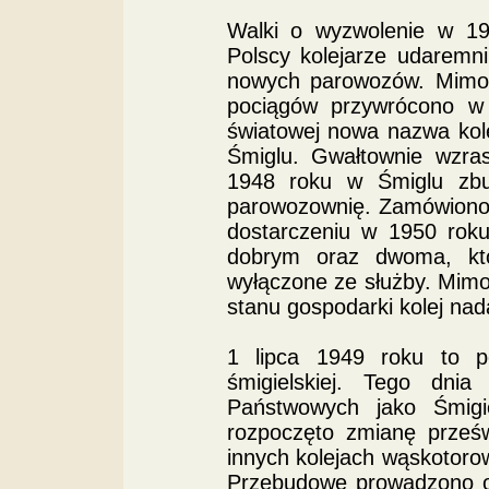
Walki o wyzwolenie w 194
Polscy kolejarze udaremn
nowych parowozów. Mimo 
pociągów przywrócono w 
światowej nowa nazwa kol
Śmiglu. Gwałtownie wzra
1948 roku w Śmiglu zb
parowozownię. Zamówiono 
dostarczeniu w 1950 rok
dobrym oraz dwoma, któ
wyłączone ze służby. Mimo 
stanu gospodarki kolej nada
1 lipca 1949 roku to po
śmigielskiej. Tego dnia
Państwowych jako Śmigie
rozpoczęto zmianę prześw
innych kolejach wąskotor
Przebudowę prowadzono od