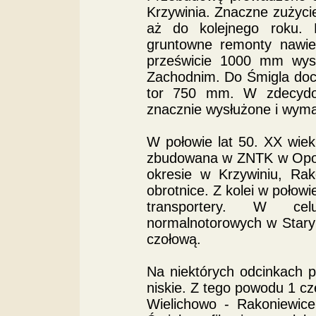
Krzywinia. Znaczne zużyc
aż do kolejnego roku.
gruntowne remonty nawier
prześwicie 1000 mm wysy
Zachodnim. Do Śmigla doc
tor 750 mm. W zdecydowa
znacznie wysłużone i wyma
W połowie lat 50. XX wie
zbudowana w ZNTK w Opol
okresie w Krzywiniu, Ra
obrotnice. Z kolei w połow
transportery. W cel
normalnotorowych w Star
czołową.
Na niektórych odcinkach 
niskie. Z tego powodu 1 c
Wielichowo - Rakoniewice