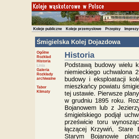
Koleje publiczne
Koleje przemysłowe
Przepisy
Imprezy
Śmigielska Kolej Dojazdowa
Ogólne
Historia
Rozkład
Historia
Podstawą budowy wielu k
Linia
Galeria
niemieckiego uchwalona 2
Rozkłady
budowy i eksploatacji ko
archiwalne
mieszkańcy powiatu śmigie
Tabor
Klimaty
tej ustawie. Pierwsze plan
w grudniu 1895 roku. Ro
Bojanowem lub z Jezierz
śmigielskiego podjął uch
prześwicie toru wynoszą
łączącej Krzywiń, Stare
Starym Bojanowie plan