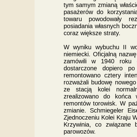
tym samym zmianą właścicie
pasażerów do korzystania
towaru powodowały rez
posiadania własnych boczni
coraz większe straty.
W wyniku wybuchu II woj
niemiecki. Oficjalną naz
zamówili w 1940 roku 
dostarczone dopiero p
remontowano cztery inte
rozważali budowę nowego 
ze stacją kolei norma
zrealizowano do końca 
remontów torowisk. W paź
zmianie. Schmiegeler Ei
Zjednoczeniu Kolei Kraju W
Krzywinia, co związane 
parowozów.