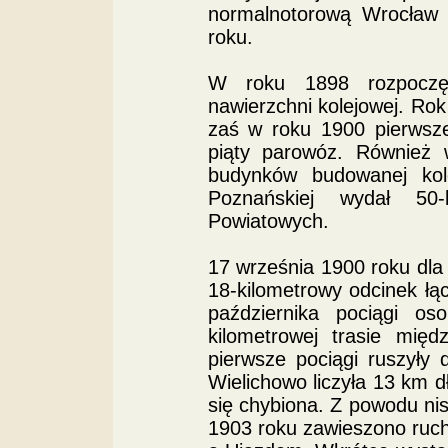
normalnotorową Wrocław 
roku.
W roku 1898 rozpoczę
nawierzchni kolejowej. Rok
zaś w roku 1900 pierwsz
piąty parowóz. Również
budynków budowanej kole
Poznańskiej wydał 50-
Powiatowych.
17 września 1900 roku dl
18-kilometrowy odcinek ł
października pociągi os
kilometrowej trasie mię
pierwsze pociągi ruszyły 
Wielichowo liczyła 13 km dł
się chybiona. Z powodu ni
1903 roku zawieszono ruc