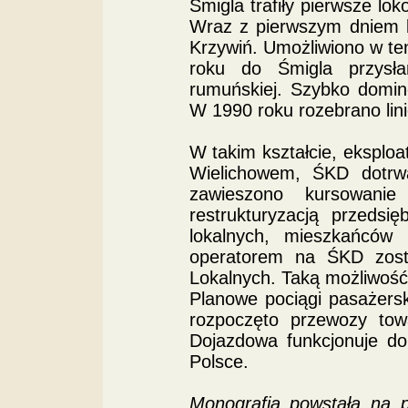
Śmigla trafiły pierwsze lo
Wraz z pierwszym dniem l
Krzywiń. Umożliwiono w t
roku do Śmigla przysł
rumuńskiej. Szybko domin
W 1990 roku rozebrano lin
W takim kształcie, eksplo
Wielichowem, ŚKD dotrw
zawieszono kursowani
restrukturyzacją przedsi
lokalnych, mieszkańców
operatorem na ŚKD zost
Lokalnych. Taką możliwość 
Planowe pociągi pasażersk
rozpoczęto przewozy tow
Dojazdowa funkcjonuje do
Polsce.
Monografia powstała na po