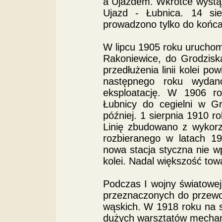
a Ujazdem. Wkrótce wystąpi
Ujazd - Łubnica. 14 si
prowadzono tylko do końca 
W lipcu 1905 roku uruchom
Rakoniewice, do Grodzisk
przedłużenia linii kolei p
następnego roku wydan
eksploatację. W 1906 ro
Łubnicy do cegielni w G
później. 1 sierpnia 1910 
Linię zbudowano z wykorz
rozbieranego w latach 19
nowa stacja styczna nie w
kolei. Nadal większość to
Podczas I wojny światowej
przeznaczonych do przew
wąskich. W 1918 roku na 
dużych warsztatów mechan