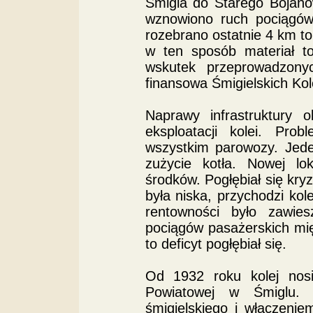
Śmigla do Starego Bojano
wznowiono ruch pociągów
rozebrano ostatnie 4 km t
w ten sposób materiał t
wskutek przeprowadzony
finansowa Śmigielskich Kol
Naprawy infrastruktury o
eksploatacji kolei. Pro
wszystkim parowozy. Jed
zużycie kotła. Nowej l
środków. Pogłębiał się kr
była niska, przychodzi kol
rentowności było zawie
pociągów pasażerskich m
to deficyt pogłębiał się.
Od 1932 roku kolej nosi
Powiatowej w Śmiglu. 
śmigielskiego i włączeni