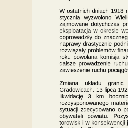
W ostatnich dniach 1918 
stycznia wyzwolono Wiel
zajmowane dotychczas pr
eksploatacja w okresie w
doprowadziły do znacznego
naprawy drastycznie podnio
rozwiązały problemów fina
roku powołana komisja st
dalsze prowadzenie ruchu
zawieszenie ruchu pociągów
Zmiana układu granic 
Gradowicach. 13 lipca 19
likwidację 3 km boczni
rozdysponowanego materia
sytuacji zdecydowano o p
obywateli powiatu. Poz
torowisk i w konsekwencji 