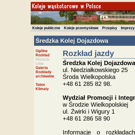
Koleje publiczne
Koleje przemysłowe
Przepisy
Imprezy
Średzka Kolej Dojazdowa
Ogólne
Rozkład jazdy
Rozkład
Historia
Średzka Kolej Dojazdow
Linia
Galeria
ul. Niedziałkowskiego 25
Rozkłady
Środa Wielkopolska
archiwalne
+48 61 285 82 98.
Tabor
Klimaty
Wydział Promocji i Integ
w Środzie Wielkopolskiej
ul. Żwirki i Wigury 1
+48 61 286 58 90
Informacje o rozkłada