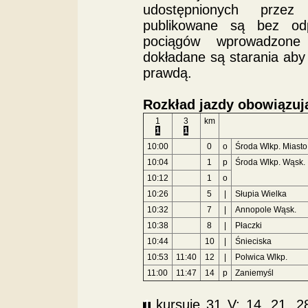
udostępnionych przez
publikowane są bez od
pociągów wprowadzone 
dokładane są starania aby
prawdą.
Rozkład jazdy obowiązuj
1
3
km
1
1
10:00
0
o
Środa Wlkp. Miasto
10:04
1
p
Środa Wlkp. Wąsk.
10:12
1
o
10:26
5
|
Słupia Wielka
10:32
7
|
Annopole Wąsk.
10:38
8
|
Płaczki
10:44
10
|
Śnieciska
10:53
11:40
12
|
Polwica Wlkp.
11:00
11:47
14
p
Zaniemyśl
1
kursuje 31 V; 14, 21, 28