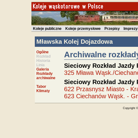
Koleje publiczne
Koleje przemysłowe
Przepisy
Imprezy
Mławska Kolej Dojazdowa
Ogólne
Archiwalne rozkład
Rozkład
Historia
Sieciowy Rozkład Jazdy 
Linia
Galeria
325 Mława Wąsk./Ciechanó
Rozkłady
archiwalne
Sieciowy Rozkład Jazdy 
Tabor
622 Przasnysz Miasto - K
Klimaty
623 Ciechanów Wąsk. - G
Copyright 