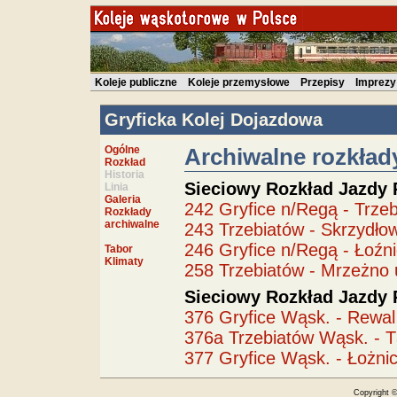
Koleje publiczne
Koleje przemysłowe
Przepisy
Imprezy
Gryficka Kolej Dojazdowa
Ogólne
Archiwalne rozkład
Rozkład
Historia
Sieciowy Rozkład Jazdy 
Linia
Galeria
242 Gryfice n/Regą - Trze
Rozkłady
archiwalne
243 Trzebiatów - Skrzydło
246 Gryfice n/Regą - Łoźni
Tabor
Klimaty
258 Trzebiatów - Mrzeżno 
Sieciowy Rozkład Jazdy 
376 Gryfice Wąsk. - Rewal
376a Trzebiatów Wąsk. - T
377 Gryfice Wąsk. - Łożni
Copyright 