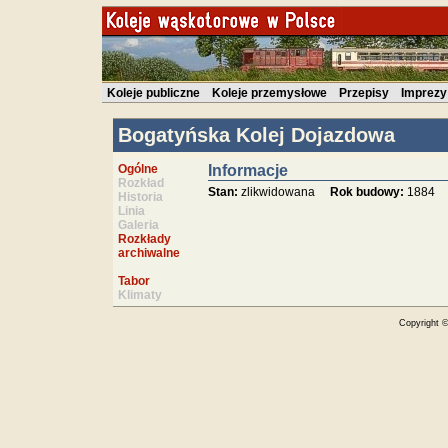
Koleje publiczne
Koleje przemysłowe
Przepisy
Imprezy
Bogatyńska Kolej Dojazdowa
Ogólne
Informacje
Rozkład
Stan:
zlikwidowana
Rok budowy:
188
Historia
Linia
Galeria
Rozkłady
archiwalne
Tabor
Klimaty
Copyright 