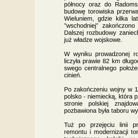
północy oraz do Radoms
budowę torowiska przerwa
Wieluniem, gdzie kilka la
"wschodniej" zakończono
Dalszej rozbudowy zaniec
już władze wojskowe.
W wyniku prowadzonej ro
liczyła prawie 82 km długo
swego centralnego położe
cinień.
Po zakończeniu wojny w 1
polsko - niemiecką, która p
stronie polskiej znajdo
pozbawiona była taboru w
Tuż po przejęciu linii p
remontu i modernizacji t