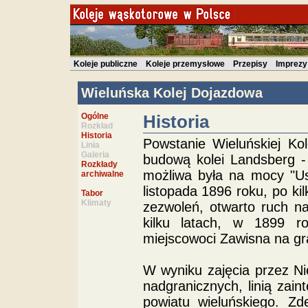
Koleje publiczne
Koleje przemysłowe
Przepisy
Imprezy
Wieluńska Kolej Dojazdowa
Ogólne
Historia
Rozkład
Historia
Powstanie Wieluńskiej Ko
Linia
Galeria
budową kolei Landsberg -
Rozkłady
możliwa była na mocy "Us
archiwalne
listopada 1896 roku, po k
Tabor
Klimaty
zezwoleń, otwarto ruch na
kilku latach, w 1899 ro
miejscowoci Zawisna na gra
W wyniku zajęcia przez N
nadgranicznych, linią zain
powiatu wieluńskiego. Z