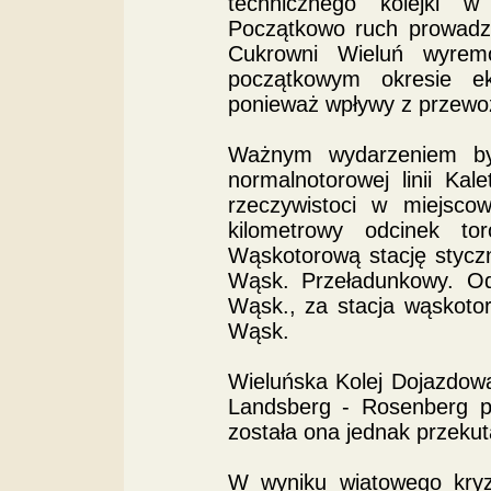
technicznego kolejki w
Początkowo ruch prowad
Cukrowni Wieluń wyrem
początkowym okresie eks
ponieważ wpływy z przewoz
Ważnym wydarzeniem był
normalnotorowej linii Ka
rzeczywistoci w miejsco
kilometrowy odcinek to
Wąskotorową stację stycz
Wąsk. Przeładunkowy. O
Wąsk., za stacja wąskoto
Wąsk.
Wieluńska Kolej Dojazdowa
Landsberg - Rosenberg po
została ona jednak przekut
W wyniku wiatowego kryz