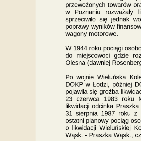
przewożonych towarów or
w Poznaniu rozważały li
sprzeciwiło się jednak w
poprawy wyników finansow
wagony motorowe.
W 1944 roku pociągi osobow
do miejscowoci gdzie roz
Olesna (dawniej Rosenberg
Po wojnie Wieluńska Kol
DOKP w Łodzi, później D
pojawiła się groźba likwida
23 czerwca 1983 roku Mi
likwidacji odcinka Praszk
31 sierpnia 1987 roku z 
ostatni planowy pociąg os
o likwidacji Wieluńskiej
Wąsk. - Praszka Wąsk., czy