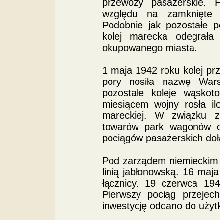
przewozy pasażerskie.
względu na zamknięte za
Podobnie jak pozostałe p
kolej marecka odegrała
okupowanego miasta.
1 maja 1942 roku kolej pr
pory nosiła nazwę Wars
pozostałe koleje wąskot
miesiącem wojny rosła il
mareckiej. W związku 
towarów park wagonów os
pociągów pasażerskich do
Pod zarządem niemieckim p
linią jabłonowską. 16 maj
łącznicy. 19 czerwca 19
Pierwszy pociąg przejech
inwestycję oddano do użyt