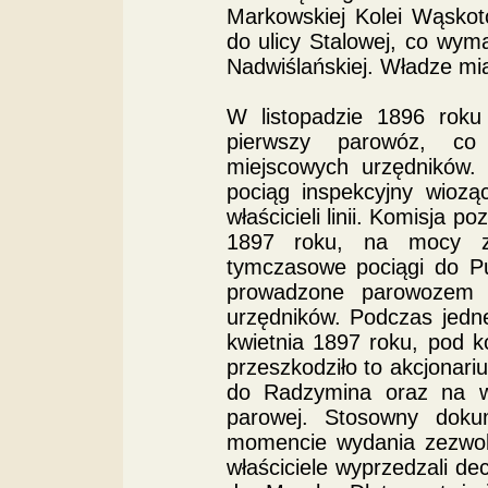
Markowskiej Kolei Wąskoto
do ulicy Stalowej, co wyma
Nadwiślańskiej. Władze mi
W listopadzie 1896 roku
pierwszy parowóz, co 
miejscowych urzędników.
pociąg inspekcyjny wiozą
właścicieli linii. Komisja
1897 roku, na mocy ze
tymczasowe pociągi do Pu
prowadzone parowozem u
urzędników. Podczas jedn
kwietnia 1897 roku, pod k
przeszkodziło to akcjonari
do Radzymina oraz na wp
parowej. Stosowny dok
momencie wydania zezwole
właściciele wyprzedzali de