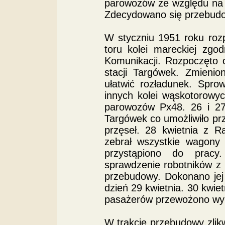
parowozów ze względu na 
Zdecydowano się przebudo
W styczniu 1951 roku roz
toru kolei mareckiej zgo
Komunikacji. Rozpoczęto 
stacji Targówek. Zmieni
ułatwić rozładunek. Spr
innych kolei wąskotorowy
parowozów Px48. 26 i 27 
Targówek co umożliwiło pr
przęseł. 28 kwietnia z R
zebrał wszystkie wagony
przystąpiono do pracy.
sprawdzenie robotników z 
przebudowy. Dokonano jej
dzień 29 kwietnia. 30 kwie
pasażerów przewożono wyk
W trakcie przebudowy zli