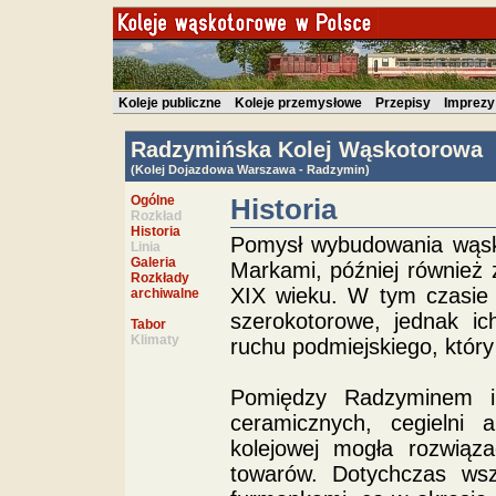
Koleje publiczne
Koleje przemysłowe
Przepisy
Imprezy
Radzymińska Kolej Wąskotorowa
(Kolej Dojazdowa Warszawa - Radzymin)
Ogólne
Historia
Rozkład
Historia
Pomysł wybudowania wąsko
Linia
Galeria
Markami, później również 
Rozkłady
XIX wieku. W tym czasie 
archiwalne
szerokotorowe, jednak ic
Tabor
Klimaty
ruchu podmiejskiego, który
Pomiędzy Radzyminem i
ceramicznych, cegielni 
kolejowej mogła rozwiąza
towarów. Dotychczas wsz