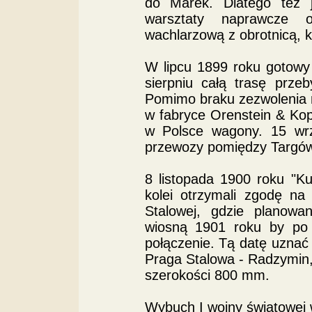
do Marek. Dlatego też
warsztaty naprawcze o
wachlarzową z obrotnicą, ku
W lipcu 1899 roku gotowy b
sierpniu całą trasę prz
Pomimo braku zezwolenia na
w fabryce Orenstein & Kop
w Polsce wagony. 15 wrz
przewozy pomiędzy Targó
8 listopada 1900 roku "Ku
kolei otrzymali zgodę na 
Stalowej, gdzie planowa
wiosną 1901 roku by po k
połączenie. Tą datę uzna
Praga Stalowa - Radzymin, 
szerokości 800 mm.
Wybuch I wojny światowej 