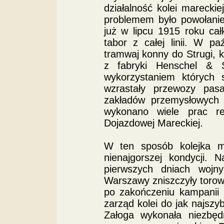
działalność kolei marecki
problemem było powołanie
już w lipcu 1915 roku ca
tabor z całej linii. W p
tramwaj konny do Strugi, k
z fabryki Henschel & 
wykorzystaniem których 
wzrastały przewozy pasa
zakładów przemysłowych
wykonano wiele prac re
Dojazdowej Mareckiej.
W ten sposób kolejka m
nienajgorszej kondycji. 
pierwszych dniach wojny
Warszawy zniszczyły toro
po zakończeniu kampanii 
zarząd kolei do jak najszy
Załoga wykonała niezbę