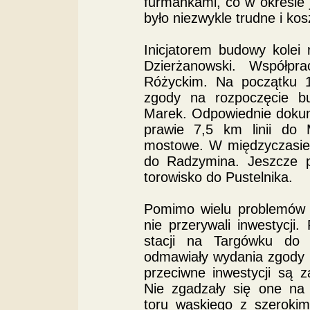
furmankami, co w okresie
było niezwykle trudne i ko
Inicjatorem budowy kolei 
Dzierżanowski. Współp
Różyckim. Na początku 1
zgody na rozpoczęcie b
Marek. Odpowiednie doku
prawie 7,5 km linii do
mostowe. W międzyczasie 
do Radzymina. Jeszcze p
torowisko do Pustelnika.
Pomimo wielu problemów f
nie przerywali inwestycji.
stacji na Targówku do P
odmawiały wydania zgody 
przeciwne inwestycji są za
Nie zgadzały się one na
toru wąskiego z szerokim