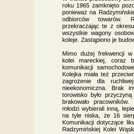
roku 1965 zamknięto pozo
ponieważ na Radzymińskie
odbiorców towarów. R
przekraczając te z okres
wszystkie wagony osobowe
koleje. Zastąpiono je bud
Mimo dużej frekwencji w
kolei mareckiej, coraz b
komunikacji samochodowej
Kolejka miała też przeciw
zagrożenie dla ruchliw
nieekonomiczna. Brak in
torowisko było przyczyną
brakowało pracowników. 
młodzi wybierali inną, lep
na tyle niska, że 16 sie
Komunikacji dotyczące likw
Radzymińskiej Kolei Wąsk