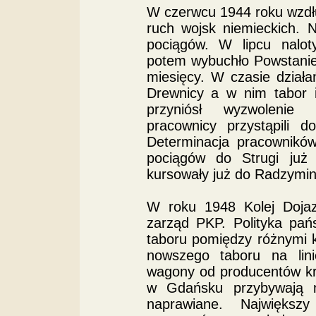
W czerwcu 1944 roku wzdłuż
ruch wojsk niemieckich. 
pociągów. W lipcu naloty
potem wybuchło Powstanie
miesięcy. W czasie dział
Drewnicy a w nim tabor 
przyniósł wyzwolenie 
pracownicy przystąpili 
Determinacja pracownikó
pociągów do Strugi już 
kursowały już do Radzymin
W roku 1948 Kolej Doja
zarząd PKP. Polityka pa
taboru pomiędzy różnymi 
nowszego taboru na lin
wagony od producentów kr
w Gdańsku przybywają
naprawiane. Największ