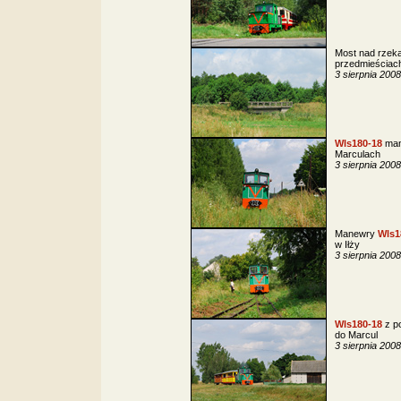
Most nad rzeką
przedmieściach
3 sierpnia 2008
Wls180-18
man
Marculach
3 sierpnia 2008
Manewry
Wls1
w Iłży
3 sierpnia 2008
Wls180-18
z po
do Marcul
3 sierpnia 2008