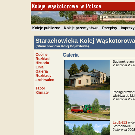
Koleje publiczne
Koleje przemysłowe
Przepisy
Imprezy
Starachowicka Kolej Wąskotorow
(Starachowicka Kolej Dojazdowa)
Ogólne
Galeria
Rozkład
Budynek stacyj
Historia
2 sierpnia 2008
Linia
Galeria
Rozkłady
archiwalne
Tabor
Pociąg prowa
Klimaty
wjeżdża do Lip
2 sierpnia 2008
Lyd1-252
w dro
Starachowic
2 sierpnia 2008