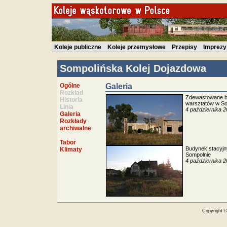
Koleje publiczne
Koleje przemysłowe
Przepisy
Imprezy
Sompolińska Kolej Dojazdowa
Ogólne
Galeria
Rozkład
Zdewastowane b
Historia
warsztatów w So
Linia
4 października 
Galeria
Rozkłady
archiwalne
Tabor
Budynek stacyjn
Klimaty
Sompolnie
4 października 
Copyright 