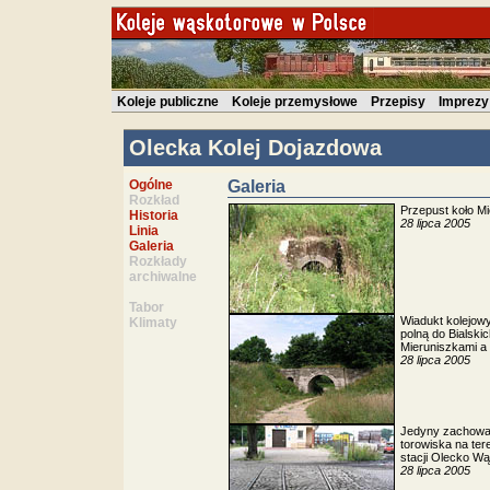
Koleje publiczne
Koleje przemysłowe
Przepisy
Imprezy
Olecka Kolej Dojazdowa
Ogólne
Galeria
Rozkład
Przepust koło M
Historia
28 lipca 2005
Linia
Galeria
Rozkłady
archiwalne
Tabor
Wiadukt kolejow
Klimaty
polną do Bialski
Mieruniszkami 
28 lipca 2005
Jedyny zachowa
torowiska na ter
stacji Olecko Wą
28 lipca 2005