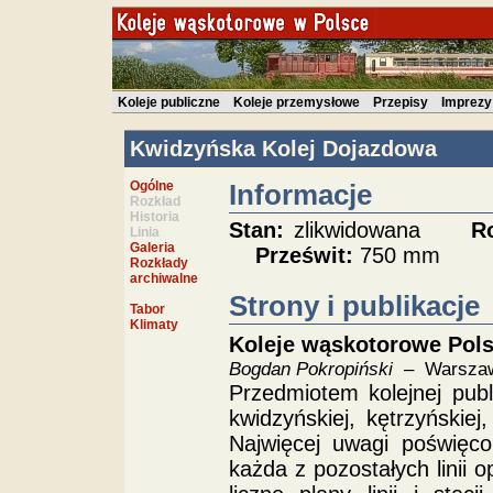
Koleje publiczne
Koleje przemysłowe
Przepisy
Imprezy
Kwidzyńska Kolej Dojazdowa
Ogólne
Informacje
Rozkład
Historia
Stan:
zlikwidowana
R
Linia
Galeria
Prześwit:
750 mm
Rozkłady
archiwalne
Strony i publikacje
Tabor
Klimaty
Koleje wąskotorowe Pols
Bogdan Pokropiński
– Warszaw
Przedmiotem kolejnej publi
kwidzyńskiej, kętrzyńskiej,
Najwięcej uwagi poświęc
każda z pozostałych linii 