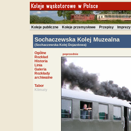
Koleje publiczne
Koleje przemysłowe
Przepisy
Imprezy
Sochaczewska Kolej Muzealna
(Sochaczewska Kolej Dojazdowa)
Ogólne
poprzednie
Rozkład
Historia
Linia
Galeria
Rozkłady
archiwalne
Tabor
Klimaty