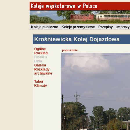
Koleje publiczne
Koleje przemysłowe
Przepisy
Imprezy
Krośniewicka Kolej Dojazdowa
Ogólne
poprzednie
Rozkład
Historia
Linia
Galeria
Rozkłady
archiwalne
Tabor
Klimaty