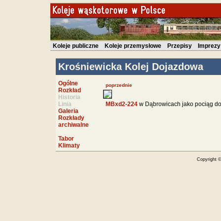
Koleje publiczne
Koleje przemysłowe
Przepisy
Imprezy
Krośniewicka Kolej Dojazdowa
Ogólne
poprzednie
Rozkład
Historia
Linia
MBxd2-224
w Dąbrowicach jako pociąg do
Galeria
Rozkłady
archiwalne
Tabor
Klimaty
Copyright 