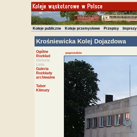
Koleje publiczne
Koleje przemysłowe
Przepisy
Imprezy
Krośniewicka Kolej Dojazdowa
Ogólne
poprzednie
Rozkład
Historia
Linia
Galeria
Rozkłady
archiwalne
Tabor
Klimaty