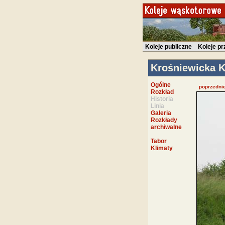
Koleje publiczne
Koleje p
Krośniewicka K
Ogólne
poprzedni
Rozkład
Historia
Linia
Galeria
Rozkłady
archiwalne
Tabor
Klimaty