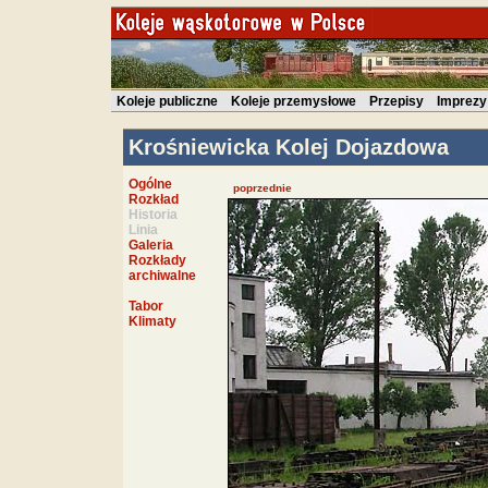
Koleje publiczne
Koleje przemysłowe
Przepisy
Imprezy
Krośniewicka Kolej Dojazdowa
Ogólne
poprzednie
Rozkład
Historia
Linia
Galeria
Rozkłady
archiwalne
Tabor
Klimaty