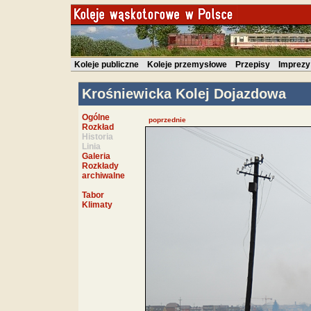
Koleje publiczne
Koleje przemysłowe
Przepisy
Imprezy
Krośniewicka Kolej Dojazdowa
Ogólne
poprzednie
Rozkład
Historia
Linia
Galeria
Rozkłady
archiwalne
Tabor
Klimaty