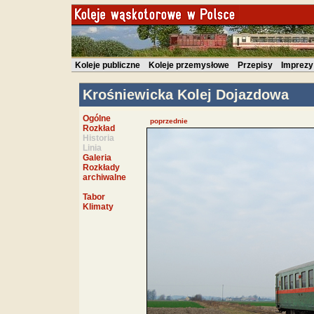
Koleje publiczne
Koleje przemysłowe
Przepisy
Imprezy
Krośniewicka Kolej Dojazdowa
Ogólne
poprzednie
Rozkład
Historia
Linia
Galeria
Rozkłady
archiwalne
Tabor
Klimaty